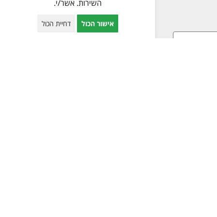
השירות. אשר/י.
אישור הכול
דחיית הכול