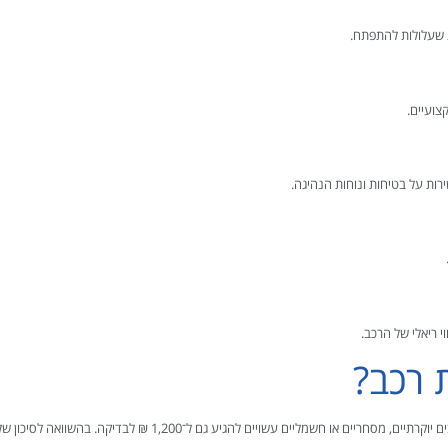
ות שעלולות להתפתח.
צועיים.
רות על בטיחות ונוחות הנהיגה.
י ריאלי של הרכב.
 רכב?
תיים, מסחריים או חשמליים עשויים להגיע גם ל־1,200 ₪ לבדיקה. בהשוואה לסיכון של הפסד אלפי שקלים – מדובר בהשקעה משתלמת במיוחד.