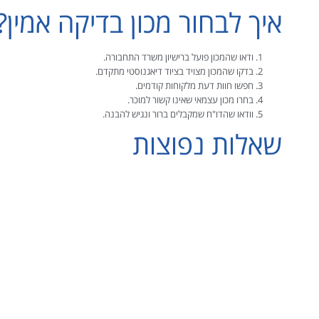
איך לבחור מכון בדיקה אמין?
ודאו שהמכון פועל ברישיון משרד התחבורה.
בדקו שהמכון מצויד בציוד דיאגנוסטי מתקדם.
חפשו חוות דעת מלקוחות קודמים.
בחרו מכון עצמאי שאינו קשור למוכר.
וודאו שהדו"ח שמקבלים ברור ונגיש להבנה.
שאלות נפוצות
האם בדיקה מחליפה טסט?
לא. טסט בודק תקינות בסיסית בלבד. בדיקה לפני קניה היא מקיפה הרבה יותר.
כמה זמן לוקחת בדיקה?
בדרך כלל שעה עד שעתיים, תלוי בסוג הרכב.
האם ניתן להסתמך על נסיעת מבחן במקום בדיקה?
לא. נסיעת מבחן בוחנת חוויית נהיגה בלבד, לא את המצב המלא של הרכב.
מה עושים אם מתגלות בעיות חמורות?
אפשר להוריד מחיר בהתאם או לוותר על העסקה לחלוטין.